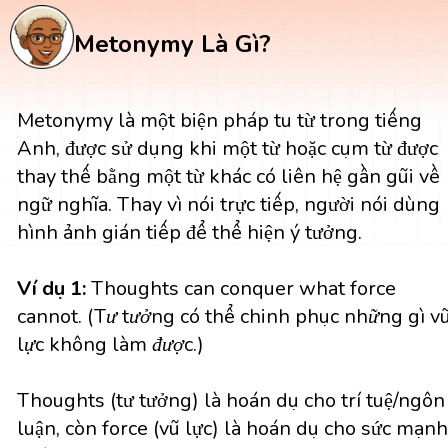
Metonymy Là Gì?
Metonymy là một biện pháp tu từ trong tiếng
Anh, được sử dụng khi một từ hoặc cụm từ được
thay thế bằng một từ khác có liên hệ gần gũi về
ngữ nghĩa. Thay vì nói trực tiếp, người nói dùng
hình ảnh gián tiếp để thể hiện ý tưởng.
Ví dụ 1:
Thoughts can conquer what force
cannot.
(Tư tưởng có thể chinh phục những gì v
lực không làm được.)
Thoughts (tư tưởng) là hoán dụ cho trí tuệ/ngôn
luận, còn force (vũ lực) là hoán dụ cho sức mạn