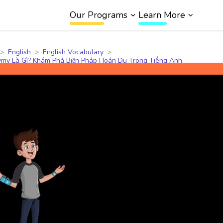
Our Programs
Learn More
English
English Vocabulary
my Là Gì? Khám Phá Biện Pháp Hoán Dụ Trong Tiếng Anh