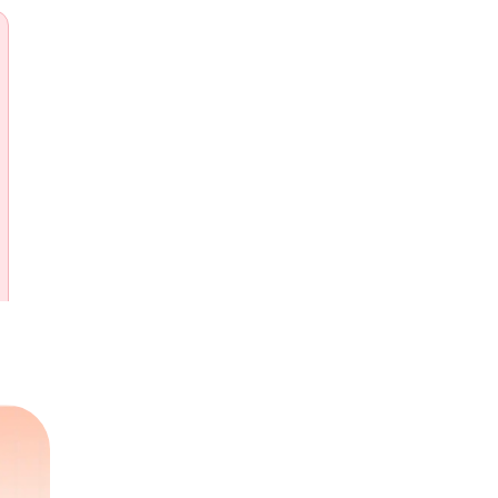
Mistake 2
Lỗi 2: Sử Dụng Từ Thay Thế Không Rõ Ràn
Gây Hiểu Nhầm
Dùng từ đại diện không phổ biến hoặc không đủ rõ khiến
người đọc khó hiểu.
Sai
Đúng
The kitchen staff is angry
The kitchen is angry
today.
(Nhân viên bếp hôm 
today.
(Cái bếp hôm nay
rất tức giận.)
đang tức giận.)
=> Kitchen là hoán dụ rõ ràn
=> Không rõ "kitchen" đại
cho nhóm người làm việc tro
diện cho ai, gây rối nghĩa.