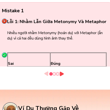
Mistake 1
Lỗi 1: Nhầm Lẫn Giữa Metonymy Và Metaphor
Nhiều người nhầm Metonymy (hoán dụ) với Metaphor (ẩn
dụ) vì cả hai đều dùng hình ảnh thay thế.
Sai
Đúng
She has a heart of
The crown will decide the
stone.
(Cô ấy có trái tim
matter.
(Hoàng gia sẽ quyết định
bằng đá)
việc này.)
=> Biểu thị tính cách lạnh
=> Crown là hoán dụ cho nhà
lùng, không phải hoán
vua hoặc chính quyền hoàng gia.
Ví Dụ Thường Gặp Về