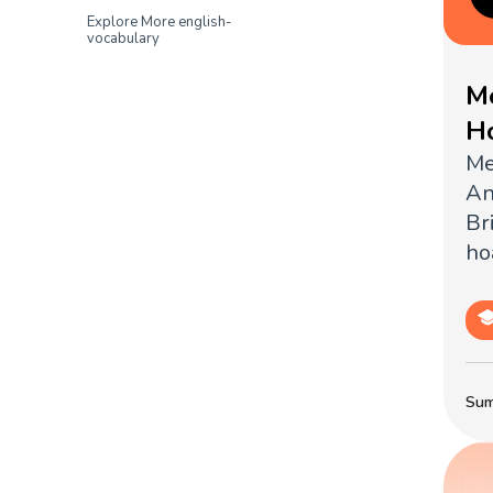
Explore More english-
vocabulary
M
H
Me
An
Br
ho
Sum