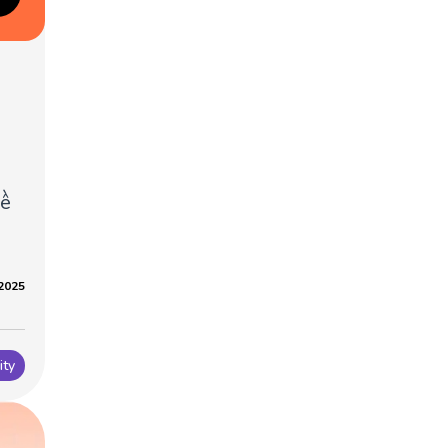
về
 2025
ity