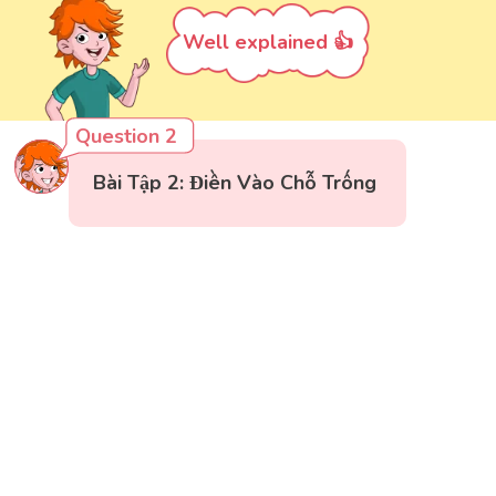
Well explained 👍
Question 2
Bài Tập 2: Điền Vào Chỗ Trống