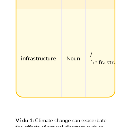
/
infrastructure
Noun
ˈɪn.frə.strʌk.tʃə
Ví dụ 1:
Climate change can exacerbate