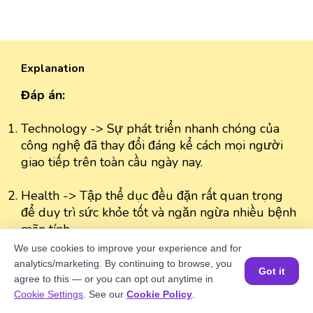
Explanation
Đáp án:
Technology -> Sự phát triển nhanh chóng của
công nghệ đã thay đổi đáng kể cách mọi người
giao tiếp trên toàn cầu ngày nay.
Health -> Tập thể dục đều đặn rất quan trọng
để duy trì sức khỏe tốt và ngăn ngừa nhiều bệnh
mãn tính.
We use cookies to improve your experience and for
analytics/marketing. By continuing to browse, you
Got it
agree to this — or you can opt out anytime in
Đặt một buổi học MIỄN PHÍ
Cookie Settings
. See our
Cookie Policy
.
Well explained 👍