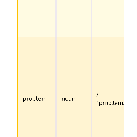
/
problem
noun
ˈprɒb.ləm/