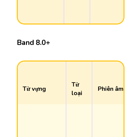
Band 8.0+
Từ
Từ vựng
Phiên âm
loại