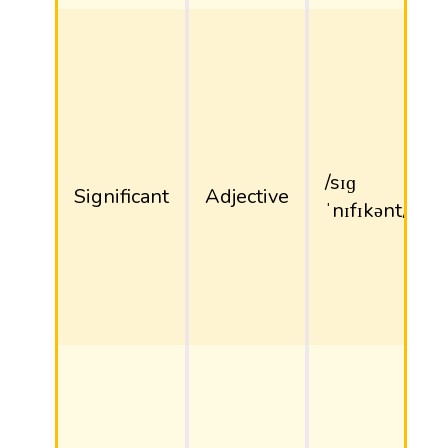
/sɪɡ
Significant
Adjective
ˈnɪfɪkənt/