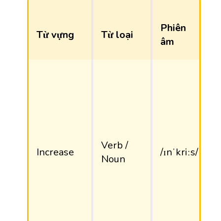
Phiên
Từ vựng
Từ loại
âm
Verb /
Increase
/ɪnˈkriːs/
Noun