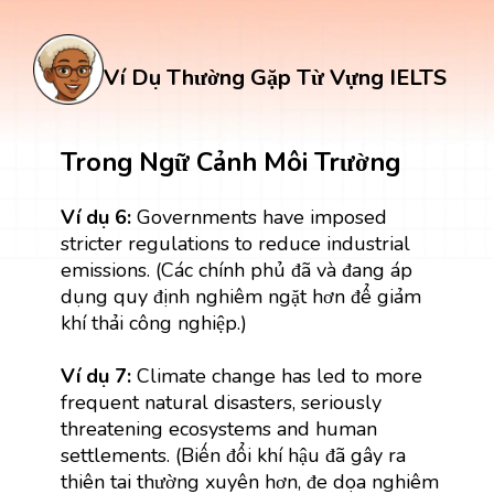
nhân viên mới trong năm nay để thúc đẩy
tăng trưởng.)
Ví Dụ Thường Gặp Từ Vựng IELTS
Trong Ngữ Cảnh Môi Trường
Ví dụ 6:
Governments have imposed
stricter regulations to reduce industrial
emissions. (Các chính phủ đã và đang áp
dụng quy định nghiêm ngặt hơn để giảm
khí thải công nghiệp.)
Ví dụ 7:
Climate change has led to more
frequent natural disasters, seriously
threatening ecosystems and human
settlements. (Biến đổi khí hậu đã gây ra
thiên tai thường xuyên hơn, đe dọa nghiêm