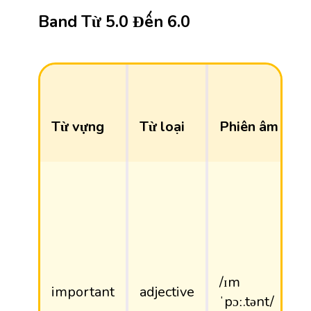
Band Từ 5.0 Đến 6.0
Từ vựng
Từ loại
Phiên âm
/ɪm
important
adjective
ˈpɔː.tənt/