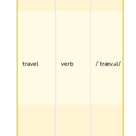
travel
verb
/ˈtræv.əl/