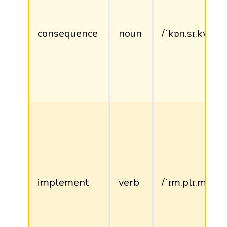
consequence
noun
/ˈkɒn.sɪ.kwəns
implement
verb
/ˈɪm.plɪ.ment/