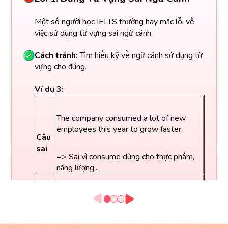
Một số người học IELTS thường hay mắc lỗi về
việc sử dụng từ vựng sai ngữ cảnh.
Cách tránh:
Tìm hiểu kỹ về ngữ cảnh sử dụng từ
vựng cho đúng.
Ví dụ 3:
The company consumed a lot of new
employees this year to grow faster.
Câu
sai
=> Sai vì consume dùng cho thực phẩm,
năng lượng...
The company recruited a large number of
new employees this year to accelerate
Câu
its growth. (Công ty đã tuyển dụng nhiều
đúng