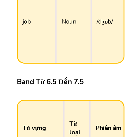
job
Noun
/dʒɒb/
Band Từ 6.5 Đến 7.5
Từ
Từ vựng
Phiên âm
loại