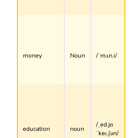
money
Noun
/ˈmʌn.i/
/ˌed.jʊ
education
noun
ˈkeɪ.ʃən/