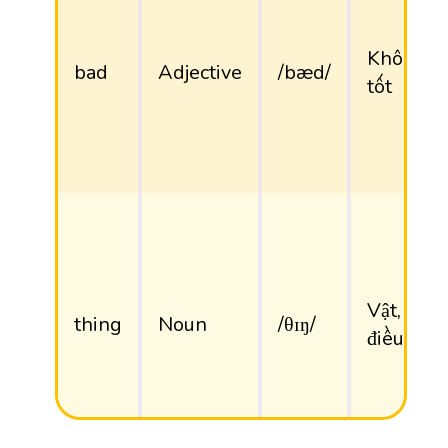
Không
bad
Adjective
/bæd/
tốt
Vật,
thing
Noun
/θɪŋ/
điều gì