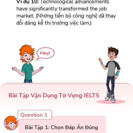
Ví dụ 10:
Technological advancements
have significantly transformed the job
market. (Những tiến bộ công nghệ đã thay
đổi đáng kể thị trường việc làm.)
Hey!
Bài Tập Vận Dụng Từ Vựng IELTS
Question 1
Bài Tập 1: Chọn Đáp Án Đúng