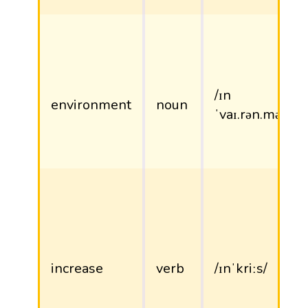
/ɪn
environment
noun
ˈvaɪ.rən.mənt/
increase
verb
/ɪnˈkriːs/