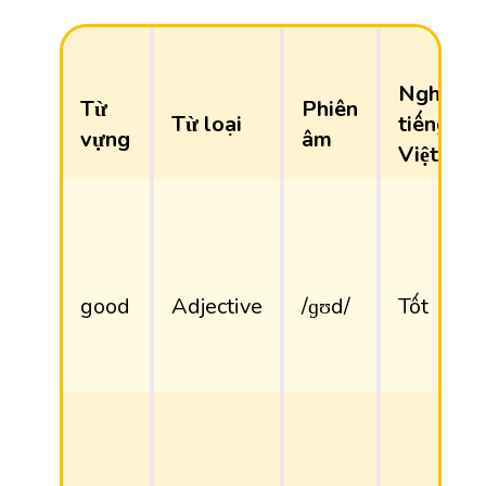
Nghĩa
Từ
Phiên
Từ loại
tiếng
vựng
âm
Việt
good
Adjective
/ɡʊd/
Tốt