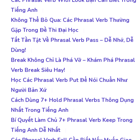
Tiếng Anh
|
Không Thể Bỏ Qua: Các Phrasal Verb Thường
Gặp Trong Đề Thi Đại Học
|
Tất Tần Tật Về Phrasal Verb Pass – Dễ Nhớ, Dễ
Dùng!
|
Break Không Chỉ Là Phá Vỡ – Khám Phá Phrasal
Verb Break Siêu Hay!
|
Học Các Phrasal Verb Put Để Nói Chuẩn Như
Người Bản Xứ
|
Cách Dùng 7+ Hold Phrasal Verbs Thông Dụng
Nhất Trong Tiếng Anh
|
Bí Quyết Làm Chủ 7+ Phrasal Verb Keep Trong
Tiếng Anh Dễ Nhất
|
Các Phrasal Verb Fall Cần Biết Nếu Muốn Giao