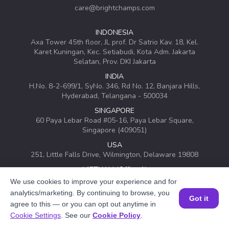
care@brightchamps.com
INDONESIA
Axa Tower 45th floor, JL prof. Dr Satrio Kav. 18, Kel.
Karet Kuningan, Kec. Setiabudi, Kota Adm. Jakarta
Selatan, Prov. DKI Jakarta
INDIA
H.No. 8-2-699/1, SyNo. 346, Rd No. 12, Banjara Hills,
Hyderabad, Telangana - 500034
SINGAPORE
60 Paya Lebar Road #05-16, Paya Lebar Square,
Singapore (409051)
USA
251, Little Falls Drive, Wilmington, Delaware 19808
VIETNAM (Office 1)
Hung Vuong Building, 670 Ba Thang Hai, ward 14,
We use cookies to improve your experience and for
district 10, Ho Chi Minh City
analytics/marketing. By continuing to browse, you
Got it
VIETNAM (Office 2)
agree to this — or you can opt out anytime in
Đặt một buổi học MIỄN PHÍ
143 Nguyễn Thị Thập, Khu đô thị Him Lam, Quận 7,
Cookie Settings
. See our
Cookie Policy
.
Thành phố Hồ Chí Minh 700000, Vietnam