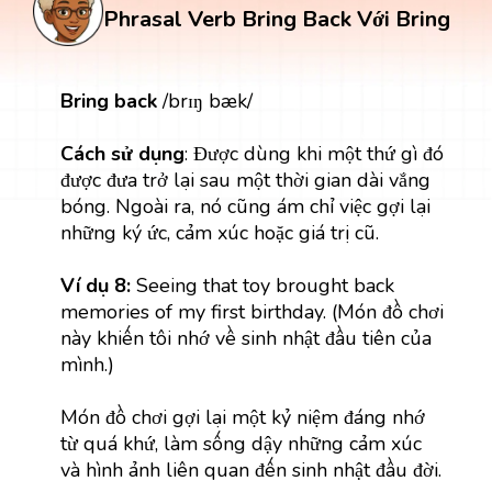
Phrasal Verb Bring Back Với Bring
Bring back
/brɪŋ bæk/
Cách sử dụng
: Được dùng khi một thứ gì đó
được đưa trở lại sau một thời gian dài vắng
bóng. Ngoài ra, nó cũng ám chỉ việc gợi lại
những ký ức, cảm xúc hoặc giá trị cũ.
Ví dụ 8:
Seeing that toy brought back
memories of my first birthday. (Món đồ chơi
này khiến tôi nhớ về sinh nhật đầu tiên của
mình.)
Món đồ chơi gợi lại một kỷ niệm đáng nhớ
từ quá khứ, làm sống dậy những cảm xúc
và hình ảnh liên quan đến sinh nhật đầu đời.