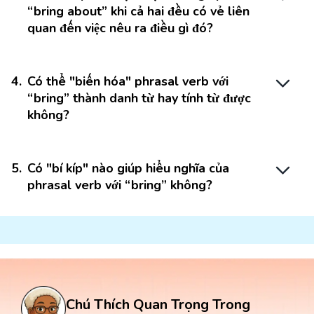
“bring about” khi cả hai đều có vẻ liên
quan đến việc nêu ra điều gì đó?
4
.
Có thể "biến hóa" phrasal verb với
“bring” thành danh từ hay tính từ được
không?
5
.
Có "bí kíp" nào giúp hiểu nghĩa của
phrasal verb với “bring” không?
Chú Thích Quan Trọng Trong