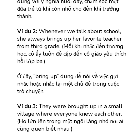
dụng với ý nghĩa nuôi dạy, chăm sóc một
đứa trẻ từ khi còn nhỏ cho đến khi trưởng
thành.
Ví dụ 2:
Whenever we talk about school,
she always brings up her favorite teacher
from third grade. (Mỗi khi nhắc đến trường
học, cô ấy luôn đề cập đến cô giáo yêu thích
hồi lớp ba.)
Ở đây, “bring up” dùng để nói về việc gợi
nhắc hoặc nhắc lại một chủ đề trong cuộc
trò chuyện.
Ví dụ 3:
They were brought up in a small
village where everyone knew each other.
(Họ lớn lên trong một ngôi làng nhỏ nơi ai
cũng quen biết nhau.)