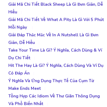
Giải Mã Chi Tiết Black Sheep Là Gì Đơn Giản, Dễ
Hiểu
|
Giải Mã Chi Tiết Về What A Pity Là Gì Với 5 Phút
Mỗi Ngày
|
Giải Đáp Thắc Mắc Về In A Nutshell Là Gì Đơn
Giản, Dễ Hiểu
|
Take Your Time Là Gì? Ý Nghĩa, Cách Dùng & Ví
Dụ Chi Tiết
|
Hit The Hay Là Gì? Ý Nghĩa, Cách Dùng Và Ví Dụ
Có Đáp Án
|
Ý Nghĩa Và Ứng Dụng Thực Tế Của Cụm Từ
Make Ends Meet
|
Tổng Hợp Các Idiom Về Thư Giãn Thông Dụng
Và Phổ Biến Nhất
|