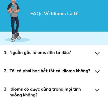
FAQs Về Idioms Là Gì
1
.
Nguồn gốc Idioms đến từ đâu?
2
.
Tôi có phải học hết tất cả idioms không?
3
.
Idioms có được dùng trong mọi tình
huống không?