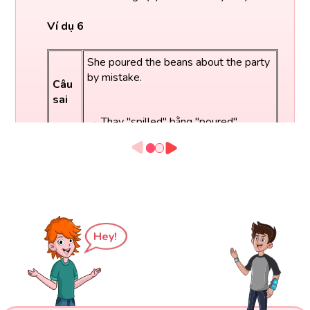
Ví dụ 6
She poured the beans about the party
by mistake.
Câu
sai
→ Thay "spilled" bằng "poured"
She spilled the beans about the party
Câu
by mistake. (Cô ấy đã lỡ tiết lộ bí mật
đúng
về bữa tiệc.)
Hey!