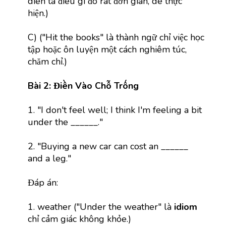
diễn tả điều gì đó rất đơn giản, dễ thực
hiện.)
C) ("Hit the books" là thành ngữ chỉ việc học
tập hoặc ôn luyện một cách nghiêm túc,
chăm chỉ.)
Bài 2: Điền Vào Chỗ Trống
1. "I don't feel well; I think I'm feeling a bit
under the ______."
2. "Buying a new car can cost an ______
and a leg."
Đáp án:
1. weather ("Under the weather" là
idiom
chỉ cảm giác không khỏe.)