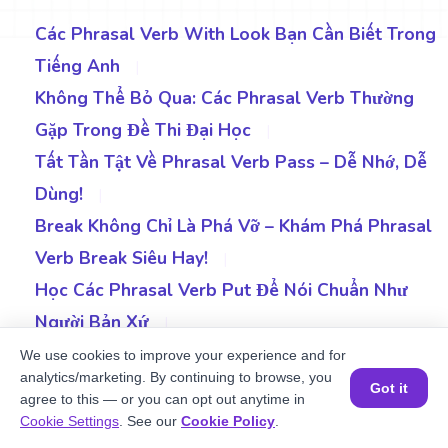
Các Phrasal Verb With Look Bạn Cần Biết Trong
Tiếng Anh
|
Không Thể Bỏ Qua: Các Phrasal Verb Thường
Gặp Trong Đề Thi Đại Học
|
Tất Tần Tật Về Phrasal Verb Pass – Dễ Nhớ, Dễ
Dùng!
|
Break Không Chỉ Là Phá Vỡ – Khám Phá Phrasal
Verb Break Siêu Hay!
|
Học Các Phrasal Verb Put Để Nói Chuẩn Như
Người Bản Xứ
|
Cách Dùng 7+ Hold Phrasal Verbs Thông Dụng
We use cookies to improve your experience and for
analytics/marketing. By continuing to browse, you
Nhất Trong Tiếng Anh
|
Got it
agree to this — or you can opt out anytime in
Bí Quyết Làm Chủ 7+ Phrasal Verb Keep Trong
Đặt một buổi học MIỄN PHÍ
Cookie Settings
. See our
Cookie Policy
.