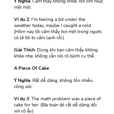
Ý Nghĩa
: Cảm thấy không khỏe, hơi ốm hoặc
mệt mỏi.
Ví dụ 2
: I'm feeling a bit under the
weather today, maybe I caught a cold.
(Hôm nay tôi cảm thấy hơi mệt trong người,
có lẽ tôi bị cảm lạnh rồi.)
Giải Thích
: Dùng khi bạn cảm thấy không
khỏe nhẹ, không cần nói rõ bệnh cụ thể.
A Piece Of Cake
Ý Nghĩa
: Rất dễ dàng, không tốn nhiều
công sức.
Ví dụ 3
: The math problem was a piece of
cake for her. (Bài toán đó rất dễ dàng đối
với cô ấy.)