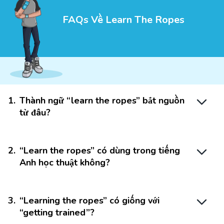
FAQs Về Learn The Ropes
1
.
Thành ngữ “learn the ropes” bắt nguồn
từ đâu?
2
.
“Learn the ropes” có dùng trong tiếng
Anh học thuật không?
3
.
“Learning the ropes” có giống với
“getting trained”?