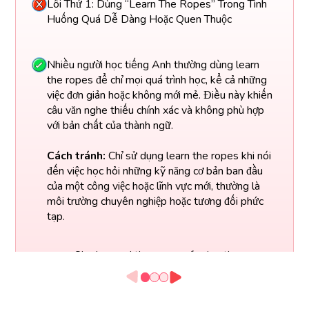
Lỗi Thứ 1: Dùng “Learn The Ropes” Trong Tình
Huống Quá Dễ Dàng Hoặc Quen Thuộc
Nhiều người học tiếng Anh thường dùng learn
the ropes để chỉ mọi quá trình học, kể cả những
việc đơn giản hoặc không mới mẻ. Điều này khiến
câu văn nghe thiếu chính xác và không phù hợp
với bản chất của thành ngữ.
Cách tránh:
Chỉ sử dụng learn the ropes khi nói
đến việc học hỏi những kỹ năng cơ bản ban đầu
của một công việc hoặc lĩnh vực mới, thường là
môi trường chuyên nghiệp hoặc tương đối phức
tạp.
She learned the ropes of using the
Câu
microwave.
sai
(Cô ấy học cách dùng lò vi sóng.)