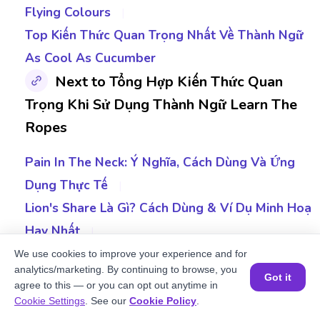
Flying Colours
|
Top Kiến Thức Quan Trọng Nhất Về Thành Ngữ
As Cool As Cucumber
Next to Tổng Hợp Kiến Thức Quan
Trọng Khi Sử Dụng Thành Ngữ Learn The
Ropes
Pain In The Neck: Ý Nghĩa, Cách Dùng Và Ứng
Dụng Thực Tế
|
Lion's Share Là Gì? Cách Dùng & Ví Dụ Minh Hoạ
Hay Nhất
|
Tìm Hiểu Agree to Disagree Là Gì và Cách Sử
We use cookies to improve your experience and for
analytics/marketing. By continuing to browse, you
Dụng Thực Tế
|
Got it
agree to this — or you can opt out anytime in
Đặt một buổi học MIỄN PHÍ
Sit On The Fence Nghĩa Là Gì? Cách Sử Dụng Và
Cookie Settings
. See our
Cookie Policy
.