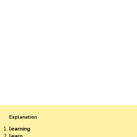
Explanation
learning
learn