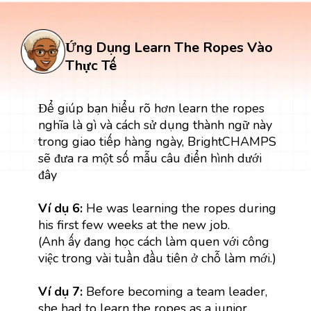
She learned the ropes of working in a
Câu
professional kitchen.
Ứng Dụng Learn The Ropes Vào
đúng
(Cô ấy học cách làm quen với công việc
trong một căn bếp chuyên nghiệp.)
Thực Tế
Để giúp bạn hiểu rõ hơn learn the ropes
nghĩa là gì và cách sử dụng thành ngữ này
trong giao tiếp hàng ngày, BrightCHAMPS
sẽ đưa ra một số mẫu câu điển hình dưới
đây
Ví dụ 6:
He was learning the ropes during
his first few weeks at the new job.
(Anh ấy đang học cách làm quen với công
việc trong vài tuần đầu tiên ở chỗ làm mới.)
Ví dụ 7:
Before becoming a team leader,
she had to learn the ropes as a junior