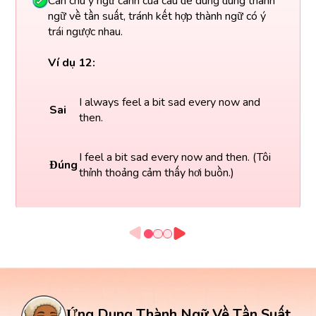
Cần chú ý ngữ cảnh của câu để dùng đúng thành
ngữ về tần suất, tránh kết hợp thành ngữ có ý
trái ngược nhau.
Ví dụ 12:
I always feel a bit sad every now and
Sai
then.
I feel a bit sad every now and then. (Tôi
Đúng
thỉnh thoảng cảm thấy hơi buồn.)
Ứng Dụng Thành Ngữ Về Tần Suất