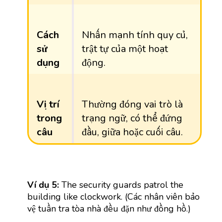
Cách
Nhấn mạnh tính quy củ,
sử
trật tự của một hoạt
dụng
động.
Vị trí
Thường đóng vai trò là
trong
trạng ngữ, có thể đứng
câu
đầu, giữa hoặc cuối câu.
Ví dụ 5:
The security guards patrol the
building like clockwork. (Các nhân viên bảo
vệ tuần tra tòa nhà đều đặn như đồng hồ.)