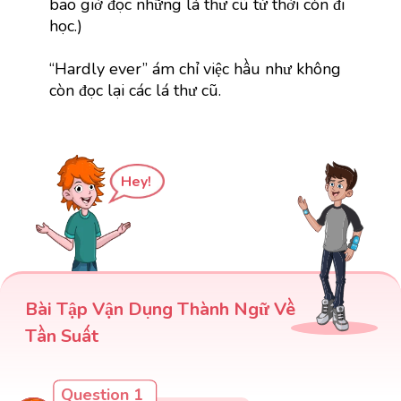
bao giờ đọc những lá thư cũ từ thời còn đi
học.)
“Hardly ever” ám chỉ việc hầu như không
còn đọc lại các lá thư cũ.
Hey!
Bài Tập Vận Dụng Thành Ngữ Về
Tần Suất
Question 1