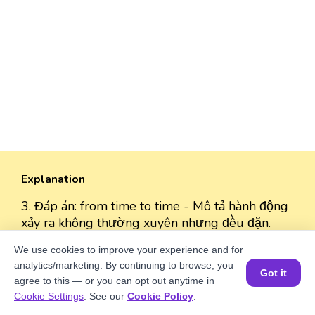
Explanation
3. Đáp án: from time to time - Mô tả hành động
xảy ra không thường xuyên nhưng đều đặn.
We use cookies to improve your experience and for
4
.
Đáp án: hardly ever - Nhấn mạnh hành động
analytics/marketing. By continuing to browse, you
ăn đồ ngọt gần như không xảy ra, phù hợp với
Got it
agree to this — or you can opt out anytime in
câu nói về các dịp đặc biệt.
Đặt một buổi học MIỄN PHÍ
Cookie Settings
. See our
Cookie Policy
.