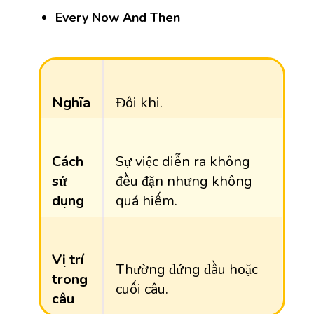
Every Now And Then
Nghĩa
Đôi khi.
Cách
Sự việc diễn ra không
sử
đều đặn nhưng không
dụng
quá hiếm.
Vị trí
Thường đứng đầu hoặc
trong
cuối câu.
câu