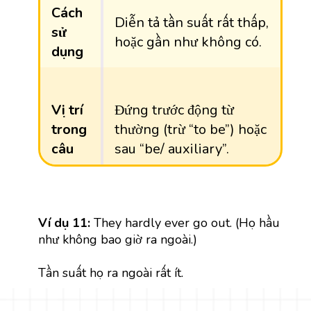
Cách
Diễn tả tần suất rất thấp,
sử
hoặc gần như không có.
dụng
Vị trí
Đứng trước động từ
trong
thường (trừ “to be”) hoặc
câu
sau “be/ auxiliary”.
Ví dụ 11:
They hardly ever go out. (Họ hầu
như không bao giờ ra ngoài.)
Tần suất họ ra ngoài rất ít.