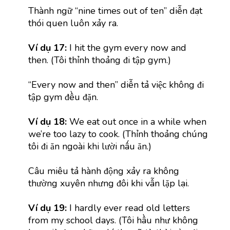
Thành ngữ “nine times out of ten” diễn đạt
thói quen luôn xảy ra.
Ví dụ 17:
I hit the gym every now and
then. (Tôi thỉnh thoảng đi tập gym.)
“Every now and then” diễn tả việc không đi
tập gym đều đặn.
Ví dụ 18:
We eat out once in a while when
we’re too lazy to cook. (Thỉnh thoảng chúng
tôi đi ăn ngoài khi lười nấu ăn.)
Câu miêu tả hành động xảy ra không
thường xuyên nhưng đôi khi vẫn lặp lại.
Ví dụ 19:
I hardly ever read old letters
from my school days. (Tôi hầu như không