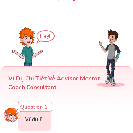
Ví dụ 5:
We hired a business coach to
Câu
restructure our entire marketing
sai
strategy.
Hey!
We hired a marketing consultant to
restructure our entire marketing
Câu
strategy. (Chúng tôi thuê một nhà tư vấn
đúng
tiếp thị để tái cấu trúc toàn bộ chiến lược
tiếp thị.)
Ví Dụ Chi Tiết Về Advisor Mentor
Coach Consultant
Question 1
Ví dụ 8