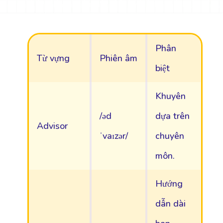
Phân
Từ vựng
Phiên âm
biệt
Khuyên
/əd
dựa trên
Advisor
ˈvaɪzər/
chuyên
môn.
Hướng
dẫn dài