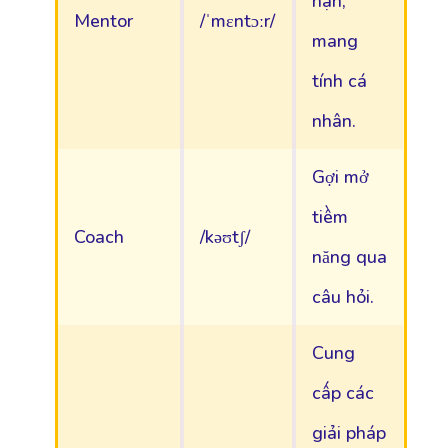
hạn,
Mentor
/ˈmɛntɔːr/
mang
tính cá
nhân.
Gợi mở
tiềm
Coach
/kəʊtʃ/
năng qua
câu hỏi.
Cung
cấp các
giải pháp