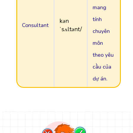
mang
tính
kən
Consultant
ˈsʌltənt/
chuyên
môn
theo yêu
cầu của
dự án.