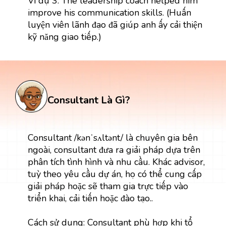
Ví dụ 3: The leadership coach helped him
improve his communication skills. (Huấn
luyện viên lãnh đạo đã giúp anh ấy cải thiện
kỹ năng giao tiếp.)
Consultant Là Gì?
Consultant /kənˈsʌltənt/ là chuyên gia bên
ngoài, consultant đưa ra giải pháp dựa trên
phân tích tình hình và nhu cầu. Khác advisor,
tuỳ theo yêu cầu dự án, họ có thể cung cấp
giải pháp hoặc sẽ tham gia trực tiếp vào
triển khai, cải tiến hoặc đào tạo..
Cách sử dụng: Consultant phù hợp khi tổ