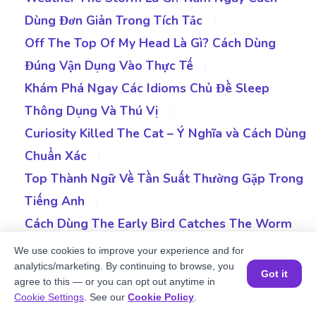
Dùng Đơn Giản Trong Tích Tắc
|
Off The Top Of My Head Là Gì? Cách Dùng
Đúng Vận Dụng Vào Thực Tế
|
Khám Phá Ngay Các Idioms Chủ Đề Sleep
Thông Dụng Và Thú Vị
|
Curiosity Killed The Cat – Ý Nghĩa và Cách Dùng
Chuẩn Xác
|
Top Thành Ngữ Về Tần Suất Thường Gặp Trong
Tiếng Anh
|
Cách Dùng The Early Bird Catches The Worm
Chi Tiết Và Ví Dụ
|
We use cookies to improve your experience and for
analytics/marketing. By continuing to browse, you
Bite The Bullet Là Gì? Giải Mã Thành Ngữ Không
Got it
agree to this — or you can opt out anytime in
Phải Ai Cũng Biết
|
Đặt một buổi học MIỄN PHÍ
Cookie Settings
. See our
Cookie Policy
.
Let The Cat Out Of The Bag Là Gì? Định Nghĩa,