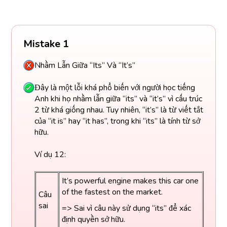
Mistake 1
Nhầm Lẫn Giữa “Its” Và “It’s”
Đây là một lỗi khá phổ biến với người học tiếng
Anh khi họ nhầm lẫn giữa “its” và “it’s” vì cấu trúc
2 từ khá giống nhau. Tuy nhiên, “it’s” là từ viết tắt
của “it is” hay “it has”, trong khi “its” là tính từ sở
hữu.
Ví dụ 12:
It’s powerful engine makes this car one
of the fastest on the market.
Câu
sai
=> Sai vì câu này sử dụng “its” để xác
định quyền sở hữu.