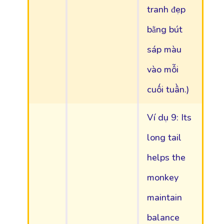
tranh đẹp
bằng bút
sáp màu
vào mỗi
cuối tuần.)
Ví dụ 9: Its
long tail
helps the
monkey
maintain
balance