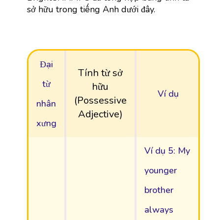
sở hữu trong tiếng Anh dưới đây.
Đại
Tính từ sở
từ
hữu
Ví dụ
(Possessive
nhân
Adjective)
xưng
Ví dụ 5: My
younger
brother
always