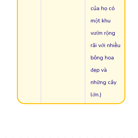
của họ có
một khu
vườn rộng
rãi với nhiều
bông hoa
đẹp và
những cây
lớn.)