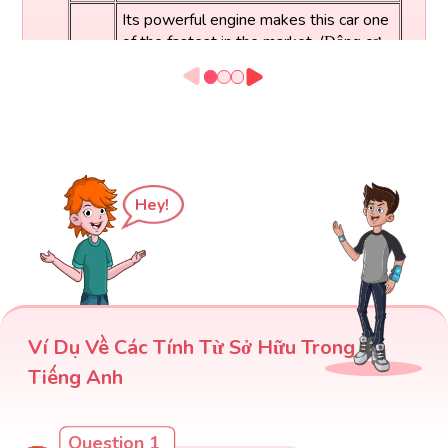
Its powerful engine makes this car one
of the fastest in the market. (Động cơ
Câu
mạnh mẽ của nó khiến chiếc xe này trở
đúng
thành một trong những chiếc nhanh nhất
trên thị trường.)
Hey!
Ví Dụ Về Các Tính Từ Sở Hữu Trong
Tiếng Anh
Question 1