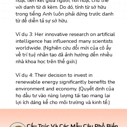
hoặc liên kết giữa người, nơi hoặc chủ thể
với danh từ đi kèm. Do đó, tính từ sở hữu
trong tiếng Anh luôn phải đứng trước danh
từ để diễn tả sự sở hữu.
Ví dụ 3: Her innovative research on artificial
intelligence has influenced many scientists
worldwide. (Nghiên cứu đổi mới của cô ấy
về trí tuệ nhân tạo đã ảnh hưởng đến nhiều
nhà khoa học trên thế giới.)
Ví dụ 4: Their decision to invest in
renewable energy significantly benefits the
environment and economy. (Quyết định của
họ đầu tư vào năng lượng tái tạo mang lại
lợi ích đáng kể cho môi trường và kinh tế.)
Cấu Trúc Và Các Mẫu Câu Phổ Biến