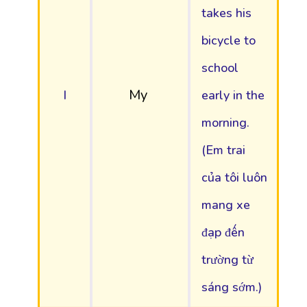
takes his
bicycle to
school
My
I
early in the
morning.
(Em trai
của tôi luôn
mang xe
đạp đến
trường từ
sáng sớm.)