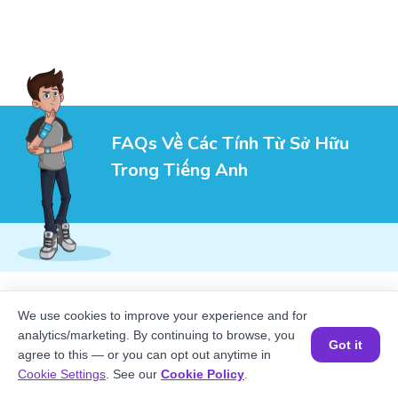
FAQs Về Các Tính Từ Sở Hữu
Trong Tiếng Anh
1
.
Tính từ sở hữu khác gì với đại từ sở hữu?
We use cookies to improve your experience and for
analytics/marketing. By continuing to browse, you
Got it
agree to this — or you can opt out anytime in
2
.
Tại sao “their” có thể dùng cho số ít?
Đặt một buổi học MIỄN PHÍ
Cookie Settings
. See our
Cookie Policy
.