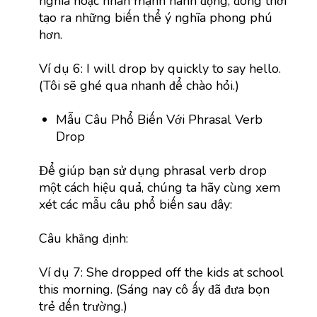
nghĩa hoặc nhấn mạnh hành động, đồng thời
tạo ra những biến thể ý nghĩa phong phú
hơn.
Ví dụ 6: I will drop by quickly to say hello.
(Tôi sẽ ghé qua nhanh để chào hỏi.)
Mẫu Câu Phổ Biến Với Phrasal Verb
Drop
Để giúp bạn sử dụng phrasal verb drop
một cách hiệu quả, chúng ta hãy cùng xem
xét các mẫu câu phổ biến sau đây:
Câu khẳng định:
Ví dụ 7: She dropped off the kids at school
this morning. (Sáng nay cô ấy đã đưa bọn
trẻ đến trường.)