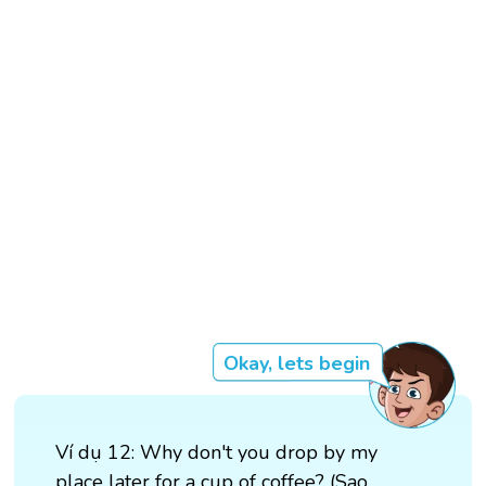
Okay, lets begin
Ví dụ 12: Why don't you drop by my
place later for a cup of coffee? (Sao