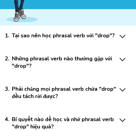
1
.
Tại sao nên học phrasal verb với "drop"?
2
.
Những phrasal verb nào thường gặp với
"drop"?
3
.
Phải chăng mọi phrasal verb chứa "drop"
đều tách rời được?
4
.
Bí quyết nào để học và nhớ phrasal verb
"drop" hiệu quả?