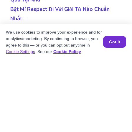
Bật Mí Respect Đi Với Giới Từ Nào Chuẩn
Nhất
|
Cấu Trúc Câu Mệnh Lệnh: Định Nghĩa & Cách Sử
We use cookies to improve your experience and for
Dụng Trong Tiếng Anh
|
analytics/marketing. By continuing to browse, you
Got it
agree to this — or you can opt out anytime in
Cấu Trúc Have To - Tổng Hợp Các Kiến Thức
Đặt một buổi học MIỄN PHÍ
Cookie Settings
. See our
Cookie Policy
.
Quan Trọng Cần Nhớ
|
Khám Phá Surprised Đi Với Giới Từ Gì? Surprised
+ Gì?
|
Cấu Trúc Pay Attention To Là Gì? Cách Sử Dụng
Trong Tiếng Anh
|
Cấu Trúc Instead Of + Gì? | Tổng Hợp Lý Thuyết
Và Bài Tập
|
Phân Biệt May Và Might : Cách Sử Dụng Cùng
Bài Tập Ứng Dụng
|