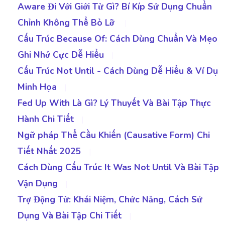
Aware Đi Với Giới Từ Gì? Bí Kíp Sử Dụng Chuẩn
Chỉnh Không Thể Bỏ Lỡ
|
Cấu Trúc Because Of: Cách Dùng Chuẩn Và Mẹo
Ghi Nhớ Cực Dễ Hiểu
|
Cấu Trúc Not Until - Cách Dùng Dễ Hiểu & Ví Dụ
Minh Họa
|
Fed Up With Là Gì? Lý Thuyết Và Bài Tập Thực
Hành Chi Tiết
|
Ngữ pháp Thể Cầu Khiến (Causative Form) Chi
Tiết Nhất 2025
|
Cách Dùng Cấu Trúc It Was Not Until Và Bài Tập
Vận Dụng
|
Trợ Động Từ: Khái Niệm, Chức Năng, Cách Sử
Dụng Và Bài Tập Chi Tiết
|