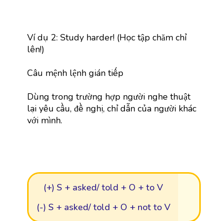
Ví dụ 2: Study harder! (Học tập chăm chỉ
lên!)
Câu mệnh lệnh gián tiếp
Dùng trong trường hợp người nghe thuật
lại yêu cầu, đề nghị, chỉ dẫn của người khác
với mình.
(+) S + asked/ told + O + to V
(-) S + asked/ told + O + not to V