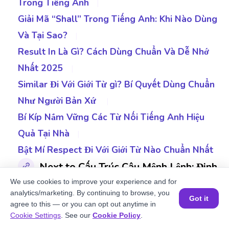
Trong Tiếng Anh
|
Giải Mã “Shall” Trong Tiếng Anh: Khi Nào Dùng
Và Tại Sao?
|
Result In Là Gì? Cách Dùng Chuẩn Và Dễ Nhớ
Nhất 2025
|
Similar Đi Với Giới Từ gì? Bí Quyết Dùng Chuẩn
Như Người Bản Xứ
|
Bí Kíp Nắm Vững Các Từ Nối Tiếng Anh Hiệu
Quả Tại Nhà
|
Bật Mí Respect Đi Với Giới Từ Nào Chuẩn Nhất
Next to Cấu Trúc Câu Mệnh Lệnh: Định
Nghĩa & Cách Sử Dụng Trong Tiếng Anh
We use cookies to improve your experience and for
analytics/marketing. By continuing to browse, you
Got it
agree to this — or you can opt out anytime in
Cấu Trúc Have To - Tổng Hợp Các Kiến Thức
Đặt một buổi học MIỄN PHÍ
Cookie Settings
. See our
Cookie Policy
.
Quan Trọng Cần Nhớ
|