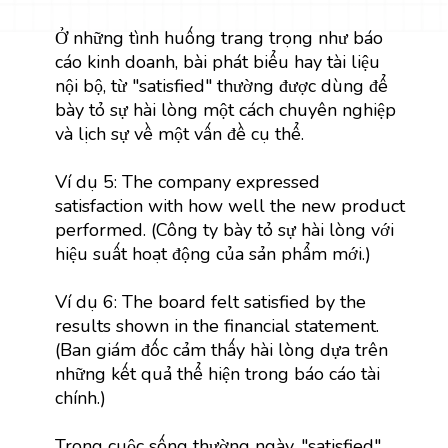
Ở những tình huống trang trọng như báo
Khi nói về sự hài lòng với một điều gì đó, luôn sử
dụng satisfied with.
cáo kinh doanh, bài phát biểu hay tài liệu
nội bộ, từ "satisfied" thường được dùng để
Khi nói về sự hài lòng gây ra bởi một yếu tố nào
bày tỏ sự hài lòng một cách chuyên nghiệp
đó (câu bị động), sử dụng satisfied by.
và lịch sự về một vấn đề cụ thể.
Ví dụ 5: The company expressed
satisfaction with how well the new product
performed. (Công ty bày tỏ sự hài lòng với
hiệu suất hoạt động của sản phẩm mới.)
Ví dụ 6: The board felt satisfied by the
results shown in the financial statement.
(Ban giám đốc cảm thấy hài lòng dựa trên
những kết quả thể hiện trong báo cáo tài
chính.)
Trong cuộc sống thường ngày, "satisfied"