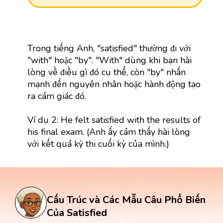
Trong tiếng Anh, "satisfied" thường đi với
"with" hoặc "by". "With" dùng khi bạn hài
lòng về điều gì đó cụ thể, còn "by" nhấn
mạnh đến nguyên nhân hoặc hành động tạo
ra cảm giác đó.
Ví dụ 2: He felt satisfied with the results of
his final exam. (Anh ấy cảm thấy hài lòng
với kết quả kỳ thi cuối kỳ của mình.)
Cấu Trúc và Các Mẫu Câu Phổ Biến
Của Satisfied