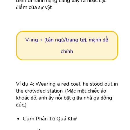
diễn tả hành động đang xảy ra hoặc đặc
điểm của sự vật.
V-ing + (tân ngữ/trạng từ), mệnh đề
chính
Ví dụ 4: Wearing a red coat, he stood out in
the crowded station. (Mặc một chiếc áo
khoác đỏ, anh ấy nổi bật giữa nhà ga đông
đúc.)
Cụm Phân Từ Quá Khứ