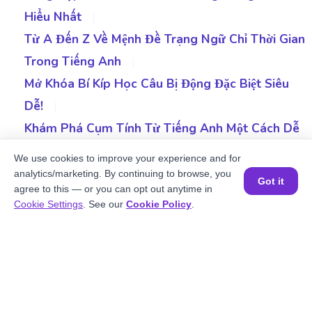
Hiểu Nhất
|
Từ A Đến Z Về Mệnh Đề Trạng Ngữ Chỉ Thời Gian
Trong Tiếng Anh
|
Mở Khóa Bí Kíp Học Câu Bị Động Đặc Biệt Siêu
Dễ!
|
Khám Phá Cụm Tính Từ Tiếng Anh Một Cách Dễ
Dàng
|
We use cookies to improve your experience and for
Hướng Dẫn Chi Tiết Cấu Trúc Support Trong
analytics/marketing. By continuing to browse, you
Got it
agree to this — or you can opt out anytime in
Tiếng Anh
|
Đặt một buổi học MIỄN PHÍ
Cookie Settings
. See our
Cookie Policy
.
Hiểu Rõ Cấu Trúc In Order To Chuẩn Như Người
Bản Xứ
|
5 Phút Hiểu Rõ Verbs Of Liking Mượt Như Người
Bản Xứ
|
Tổng Hợp Kiến Thức Về Cấu Trúc But For Trong