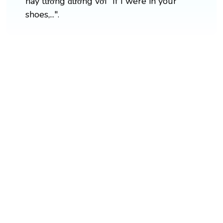
này tương đương với "If I were in your
shoes,...".