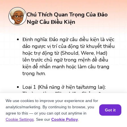
Chú Thích Quan Trọng Của Đảo
Ngữ Câu Điều Kiện
Định nghĩa: Đảo ngữ câu điều kiện là việc
đảo ngược vị trí của động từ khuyết thiếu
hoặc trợ động từ (Should, Were, Had)
lên trước chủ ngữ trong mệnh đề điều
kiện để nhấn mạnh hoặc làm câu trang
trọng hơn.
Loại 1 (Khả năng ở hiện tại/tương lai):
Thường dùng "Should" + Chủ ngữ +
Động từ nguyên thể. Ví dụ: Should it
We use cookies to improve your experience and for
rain,...
analytics/marketing. By continuing to browse, you
Got it
agree to this — or you can opt out anytime in
Đặt một buổi học MIỄN PHÍ
Cookie Settings
. See our
Cookie Policy
.
Loại 2 (Không có thật ở hiện tại/tương