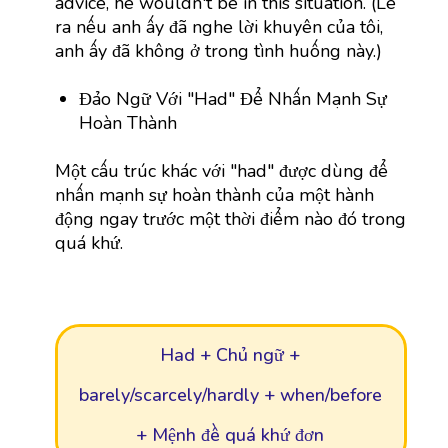
advice, he wouldn't be in this situation. (Lẽ
ra nếu anh ấy đã nghe lời khuyên của tôi,
anh ấy đã không ở trong tình huống này.)
Đảo Ngữ Với "Had" Để Nhấn Mạnh Sự
Hoàn Thành
Một cấu trúc khác với "had" được dùng để
nhấn mạnh sự hoàn thành của một hành
động ngay trước một thời điểm nào đó trong
quá khứ.
Had + Chủ ngữ +
barely/scarcely/hardly + when/before
+ Mệnh đề quá khứ đơn