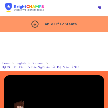
Table Of Contents
Home
English
Grammar
Bật Mí Bí Kíp Cấu Trúc Đảo Ngữ Câu Điều Kiện Siêu Dễ Nhớ