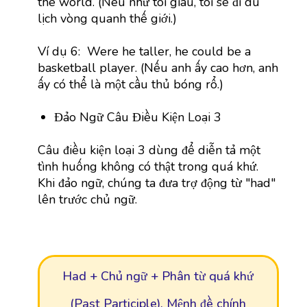
the world. (Nếu như tôi giàu, tôi sẽ đi du
lịch vòng quanh thế giới.)
Ví dụ 6: Were he taller, he could be a
basketball player. (Nếu anh ấy cao hơn, anh
ấy có thể là một cầu thủ bóng rổ.)
Đảo Ngữ Câu Điều Kiện Loại 3
Câu điều kiện loại 3 dùng để diễn tả một
tình huống không có thật trong quá khứ.
Khi đảo ngữ, chúng ta đưa trợ động từ "had"
lên trước chủ ngữ.
Had + Chủ ngữ + Phân từ quá khứ
(Past Participle), Mệnh đề chính