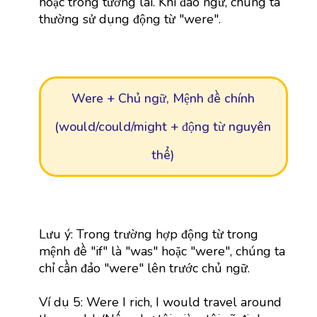
hoặc trong tương lai. Khi đảo ngữ, chúng ta
thường sử dụng động từ "were".
Were + Chủ ngữ, Mệnh đề chính
(would/could/might + động từ nguyên
thể)
Lưu ý: Trong trường hợp động từ trong
mệnh đề "if" là "was" hoặc "were", chúng ta
chỉ cần đảo "were" lên trước chủ ngữ.
Ví dụ 5: Were I rich, I would travel around