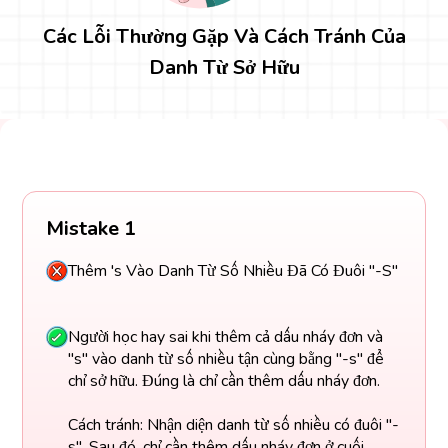
Các Lỗi Thường Gặp Và Cách Tránh Của
Danh Từ Sở Hữu
Mistake 1
Thêm 's Vào Danh Từ Số Nhiều Đã Có Đuôi "-S"
Người học hay sai khi thêm cả dấu nháy đơn và
"s" vào danh từ số nhiều tận cùng bằng "-s" để
chỉ sở hữu. Đúng là chỉ cần thêm dấu nháy đơn.
Cách tránh: Nhận diện danh từ số nhiều có đuôi "-
s". Sau đó, chỉ cần thêm dấu nháy đơn ở cuối.