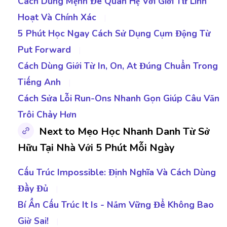
Cách Dùng Mệnh Đề Quan Hệ Với Giới Từ Linh
Hoạt Và Chính Xác
|
5 Phút Học Ngay Cách Sử Dụng Cụm Động Từ
Put Forward
|
Cách Dùng Giới Từ In, On, At Đúng Chuẩn Trong
Tiếng Anh
|
Cách Sửa Lỗi Run-Ons Nhanh Gọn Giúp Câu Văn
Trôi Chảy Hơn
Next to Mẹo Học Nhanh Danh Từ Sở
Hữu Tại Nhà Với 5 Phút Mỗi Ngày
Cấu Trúc Impossible: Định Nghĩa Và Cách Dùng
Đầy Đủ
|
Bí Ẩn Cấu Trúc It Is - Nắm Vững Để Không Bao
Giờ Sai!
|