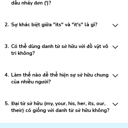
dấu nháy đơn (')?
2
.
Sự khác biệt giữa "its" và "it's" là gì?
3
.
Có thể dùng danh từ sở hữu với đồ vật vô
tri không?
4
.
Làm thế nào để thể hiện sự sở hữu chung
của nhiều người?
5
.
Đại từ sở hữu (my, your, his, her, its, our,
their) có giống với danh từ sở hữu không?