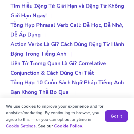
Tìm Hiểu Động Từ Giới Hạn và Động Từ Không
Giới Hạn Ngay!
|
Tổng Hợp Phrasal Verb Call: Dễ Học, Dễ Nhớ,
Dễ Áp Dụng
|
Action Verbs Là Gì? Cách Dùng Động Từ Hành
Động Trong Tiếng Anh
|
Liên Từ Tương Quan Là Gì? Correlative
Conjunction & Cách Dùng Chi Tiết
|
Tổng Hợp 10 Cuốn Sách Ngữ Pháp Tiếng Anh
Bạn Không Thể Bỏ Qua
|
Allbeit Là Gì? Cách Dùng Albeit Trong Bài Thi
We use cookies to improve your experience and for
IELTS Hiệu Quả
|
analytics/marketing. By continuing to browse, you
Got it
agree to this — or you can opt out anytime in
Cách Dùng Throughout Trong Tiếng Anh Chuẩn
Đặt một buổi học MIỄN PHÍ
Cookie Settings
. See our
Cookie Policy
.
Và Dễ Hiểu Nhất
|