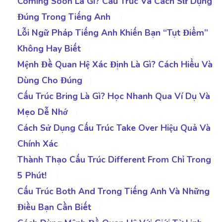
Coming Soon Là Gì? Cấu Trúc Và Cách Sử Dụng
Đúng Trong Tiếng Anh
|
Lỗi Ngữ Pháp Tiếng Anh Khiến Bạn “Tụt Điểm”
Không Hay Biết
|
Mệnh Đề Quan Hệ Xác Định Là Gì? Cách Hiểu Và
Dùng Cho Đúng
|
Cấu Trúc Bring Là Gì? Học Nhanh Qua Ví Dụ Và
Mẹo Dễ Nhớ
|
Cách Sử Dụng Cấu Trúc Take Over Hiệu Quả Và
Chính Xác
|
Thành Thạo Cấu Trúc Different From Chỉ Trong
5 Phút!
|
Cấu Trúc Both And Trong Tiếng Anh Và Những
Điều Bạn Cần Biết
|