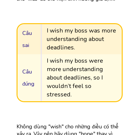
I wish my boss was more
Câu
understanding about
sai
deadlines.
I wish my boss were
more understanding
Câu
about deadlines, so I
đúng
wouldn’t feel so
stressed.
Không dùng "wish" cho những điều có thể
xảy ra. Vậy nên hãy dùng "hope" thay vì