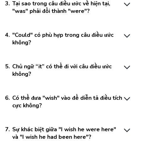
3
.
Tại sao trong câu điều ước về hiện tại,
"was" phải đổi thành "were"?
4
.
"Could" có phù hợp trong câu điều ước
không?
5
.
Chủ ngữ “it” có thể đi với câu điều ước
không?
6
.
Có thể đưa "wish" vào để diễn tả điều tích
cực không?
7
.
Sự khác biệt giữa "I wish he were here"
và "I wish he had been here"?