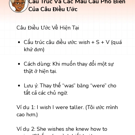
Cấu Trúc Và Các Mẫu Câu Phổ Biến
Của Câu Điều Ước
Câu Điều Ước Về Hiện Tại
Cấu trúc câu điều ước: wish + S + V (quá
khứ đơn)
Cách dùng: Khi muốn thay đổi một sự
thật ở hiện tại.
Lưu ý: Thay thế “was” bằng “were” cho
tất cả các chủ ngữ.
Ví dụ 1: I wish I were taller. (Tôi ước mình
cao hơn.)
Ví dụ 2: She wishes she knew how to