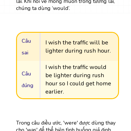
lai. Khi nói về mong muốn trong tương lai,
chúng ta dùng ‘would’.
Câu
I wish the traffic will be
lighter during rush hour.
sai
I wish the traffic would
Câu
be lighter during rush
hour so I could get home
đúng
earlier.
Trong câu điều ước, 'were' được dùng thay
cho 'was' để thể hiện tình huống giả định.