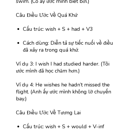
swim. (Cô ấy ước mình biết bơi.)
Câu Điều Ước Về Quá Khứ
Cấu trúc: wish + S + had + V3
Cách dùng: Diễn tả sự tiếc nuối về điều
đã xảy ra trong quá khứ.
Ví dụ 3: I wish I had studied harder. (Tôi
ước mình đã học chăm hơn.)
Ví dụ 4: He wishes he hadn’t missed the
flight. (Anh ấy ước mình không lỡ chuyến
bay.)
Câu Điều Ước Về Tương Lai
Cấu trúc: wish + S + would + V-inf