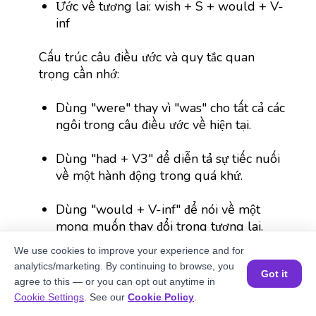
Ước về tương lai: wish + S + would + V-
inf
Cấu trúc câu điều ước và quy tắc quan
trọng cần nhớ:
Dùng "were" thay vì "was" cho tất cả các
ngôi trong câu điều ước về hiện tại.
Dùng "had + V3" để diễn tả sự tiếc nuối
về một hành động trong quá khứ.
Dùng "would + V-inf" để nói về một
mong muốn thay đổi trong tương lai.
We use cookies to improve your experience and for
Sự khác biệt giữa "wish" và "hope":
analytics/marketing. By continuing to browse, you
Got it
agree to this — or you can opt out anytime in
Nếu điều ước khó hoặc không thể xảy ra,
Đặt một buổi học MIỄN PHÍ
Cookie Settings
. See our
Cookie Policy
.
hãy sử dụng wish