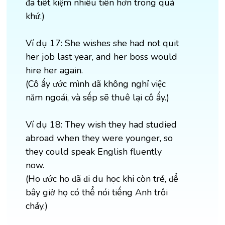
đã tiết kiệm nhiều tiền hơn trong quá
khứ.)
Ví dụ 17: She wishes she had not quit
her job last year, and her boss would
hire her again.
(Cô ấy ước mình đã không nghỉ việc
năm ngoái, và sếp sẽ thuê lại cô ấy.)
Ví dụ 18: They wish they had studied
abroad when they were younger, so
they could speak English fluently
now.
(Họ ước họ đã đi du học khi còn trẻ, để
bây giờ họ có thể nói tiếng Anh trôi
chảy.)