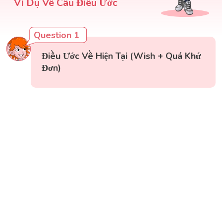
Ví Dụ Về Câu Điều Ước
Question 1
Điều Ước Về Hiện Tại (Wish + Quá Khứ
Đơn)