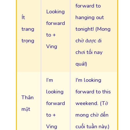
forward to
Looking
Ít
hanging out
forward
trang
tonight! (Mong
to +
trọng
chờ được đi
Ving
chơi tối nay
quá!)
I’m
I'm looking
looking
forward to this
Thân
forward
weekend. (Tớ
mật
to +
mong chờ đến
Ving
cuối tuần này.)