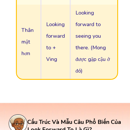
Looking
Looking
forward to
Thân
forward
seeing you
mật
to +
there. (Mong
hơn
Ving
được gặp cậu ở
đó)
Cấu Trúc Và Mẫu Câu Phổ Biến Của
Look Forward To Là Gì?