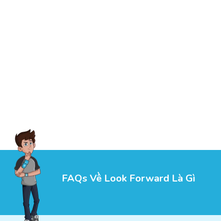
FAQs Về Look Forward Là Gì