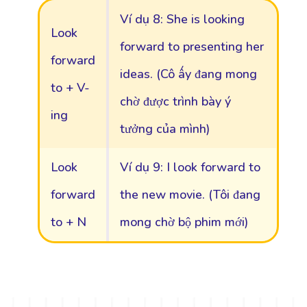
Ví dụ 8: She is looking
Look
forward to presenting her
forward
ideas. (Cô ấy đang mong
to + V-
chờ được trình bày ý
ing
tưởng của mình)
Look
Ví dụ 9: I look forward to
forward
the new movie. (Tôi đang
to + N
mong chờ bộ phim mới)