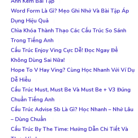
Anh Kèm Bài Tập
|
Word Form Là Gì? Mẹo Ghi Nhớ Và Bài Tập Áp
Dụng Hiệu Quả
|
Chìa Khóa Thành Thạo Các Cấu Trúc So Sánh
Trong Tiếng Anh
|
Cấu Trúc Enjoy Ving Cực Dễ! Đọc Ngay Để
Không Dùng Sai Nữa!
|
Hope To V Hay Ving? Cùng Học Nhanh Với Ví Dụ
Dễ Hiểu
|
Cấu Trúc Must, Must Be Và Must Be + V3 Đúng
Chuẩn Tiếng Anh
|
Cấu Trúc Advise Sb Là Gì? Học Nhanh – Nhớ Lâu
– Dùng Chuẩn
|
Cấu Trúc By The Time: Hướng Dẫn Chi Tiết Và