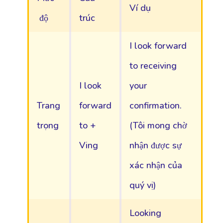
Ví dụ
độ
trúc
I look forward
to receiving
I look
your
Trang
forward
confirmation.
trọng
to +
(Tôi mong chờ
Ving
nhận được sự
xác nhận của
quý vị)
Looking