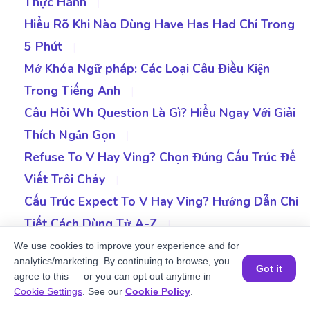
Thực Hành
|
Hiểu Rõ Khi Nào Dùng Have Has Had Chỉ Trong
5 Phút
|
Mở Khóa Ngữ pháp: Các Loại Câu Điều Kiện
Trong Tiếng Anh
|
Câu Hỏi Wh Question Là Gì? Hiểu Ngay Với Giải
Thích Ngắn Gọn
|
Refuse To V Hay Ving? Chọn Đúng Cấu Trúc Để
Viết Trôi Chảy
|
Cấu Trúc Expect To V Hay Ving? Hướng Dẫn Chi
Tiết Cách Dùng Từ A-Z
|
Cấu Trúc Had Better Là Gì? Nắm Rõ Cách Dùng
We use cookies to improve your experience and for
analytics/marketing. By continuing to browse, you
Chi Tiết Chỉ Trong 5 Phút
Got it
agree to this — or you can opt out anytime in
Đặt một buổi học MIỄN PHÍ
Next to Khám Phá Look Forward To
Cookie Settings
. See our
Cookie Policy
.