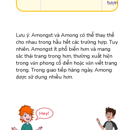
tượng
Lưu ý: Amongst và Among có thể thay thế
cho nhau trong hầu hết các trường hợp. Tuy
nhiên, Amongst ít phổ biến hơn và mang
sắc thái trang trọng hơn, thường xuất hiện
trong văn phong cổ điển hoặc văn viết trang
trọng. Trong giao tiếp hàng ngày, Among
được sử dụng nhiều hơn.
Hey!