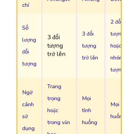
chí
2 đối
Số
3 đối
tượng
3 đối
lượng
tượng
tượng
hoặc 2
đối
trở lên
trở lên
nhóm đối
tượng
tượng
Trang
Ngữ
trọng
Mọi
cảnh
Mọi tình
hoặc
tình
sử
huống
trong văn
huống
dụng