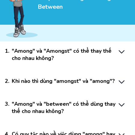
Between
1
.
"Among" và "Amongst" có thể thay thế
cho nhau không?
2
.
Khi nào thì dùng "amongst" và "among"?
3
.
"Among" và "between" có thể dùng thay
thế cho nhau không?
4
.
Có quy tắc nào về việc dùng "among" hay