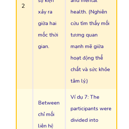
sự kiện
and mental
2
xảy ra
health. (Nghiên
giữa hai
cứu tìm thấy mối
mốc thời
tương quan
gian.
mạnh mẽ giữa
hoạt động thể
chất và sức khỏe
tâm lý.)
Ví dụ 7: The
Between
participants were
chỉ mối
divided into
liên hệ