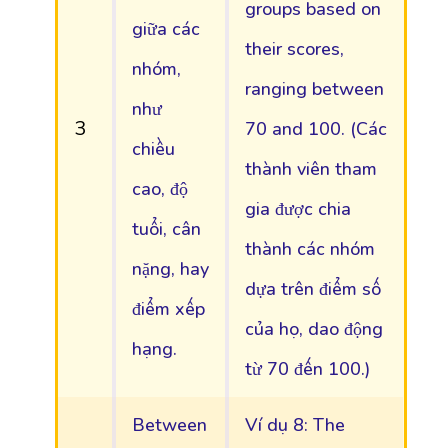
groups based on
giữa các
their scores,
nhóm,
ranging between
như
3
70 and 100. (Các
chiều
thành viên tham
cao, độ
gia được chia
tuổi, cân
thành các nhóm
nặng, hay
dựa trên điểm số
điểm xếp
của họ, dao động
hạng.
từ 70 đến 100.)
Between
Ví dụ 8: The